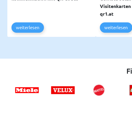
Visitenkarten
qr1.at
weiterlesen
weiterlesen
F