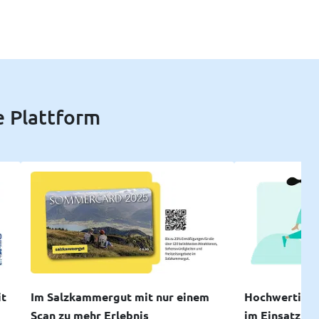
e Plattform
it
Im Salzkammergut mit nur einem
Hochwertige 
Scan zu mehr Erlebnis
im Einsatz be