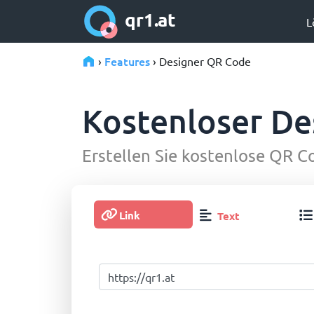
qr1.at
L
Features
›
› Designer QR Code
Kostenloser De
Erstellen Sie kostenlose QR C
Link
Text