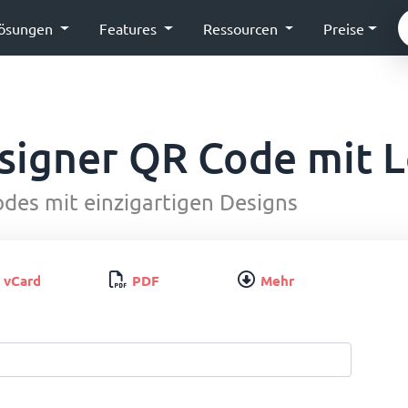
ösungen
Features
Ressourcen
Preise
signer QR Code mit 
odes mit einzigartigen Designs
vCard
PDF
Mehr