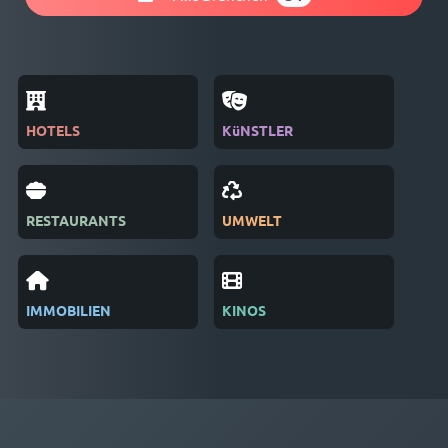
HOTELS
KüNSTLER
ZEI
RESTAURANTS
UMWELT
VER
IMMOBILIEN
KINOS
REC