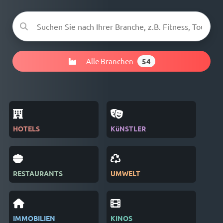
Alle Branchen
54
HOTELS
KüNSTLER
ZEI
RESTAURANTS
UMWELT
VER
IMMOBILIEN
KINOS
REC