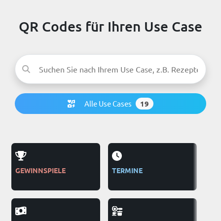
QR Codes für Ihren Use Case
Alle Use Cases
19
GEWINNSPIELE
TERMINE
FE