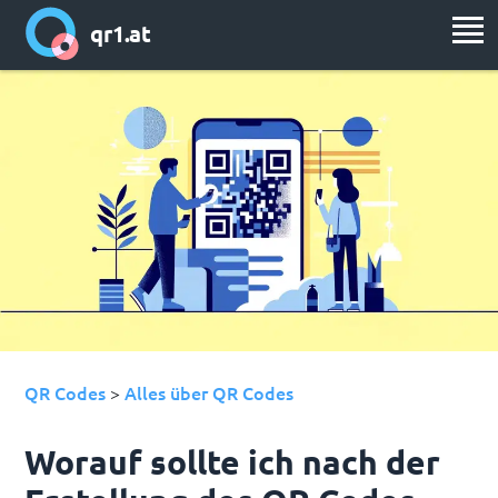
qr1.at
QR Codes
Alles über QR Codes
>
Worauf sollte ich nach der