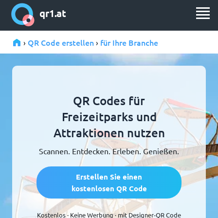
qr1.at
QR Code erstellen
für Ihre Branche
›
›
QR Codes für
Freizeitparks und
Attraktionen nutzen
Scannen. Entdecken. Erleben. Genießen.
Erstellen Sie einen
kostenlosen QR Code
Kostenlos · Keine Werbung · mit Designer-QR Code