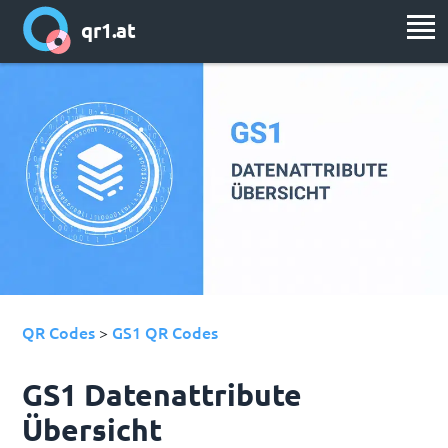
qr1.at
QR Codes
GS1 QR Codes
>
GS1 Datenattribute
Übersicht