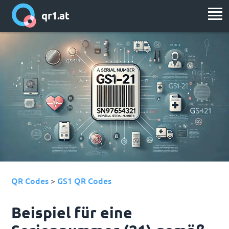
qr1.at
QR Codes
GS1 QR Codes
>
Beispiel für eine