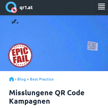
qr1.at
Blog
Best Practice
›
>
Misslungene QR Code
Kampagnen