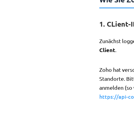
1. CLient-
Zunächst logge
Client
.
Zoho hat vers
Standorte. Bit
anmelden (so 
https://api-