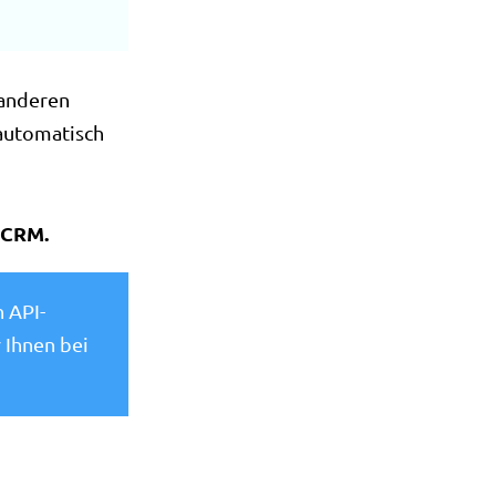
 anderen
automatisch
 CRM.
n API-
 Ihnen bei