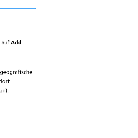
Add
n auf
 geografische
ndort
un):