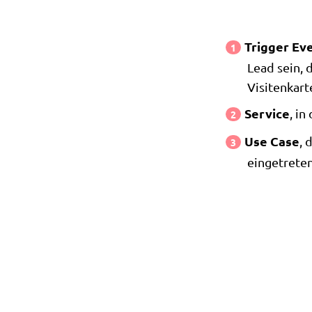
Trigger Ev
Lead sein, 
Visitenkart
Service
, in
Use Case
, 
eingetreten