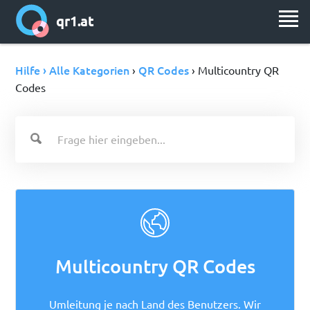
qr1.at
Hilfe › Alle Kategorien
QR Codes
›
› Multicountry QR
Codes
Multicountry QR Codes
Umleitung je nach Land des Benutzers. Wir