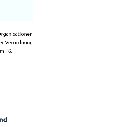
Organisationen
 der Verordnung
om 16.
and