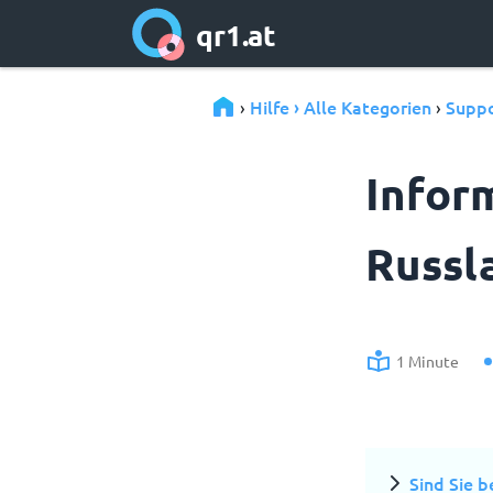
qr1.at
Hilfe › Alle Kategorien
Suppo
›
›
Infor
Russl
1 Minute
Sind Sie b