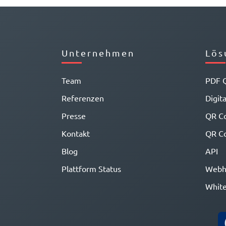
Unternehmen
Lös
Team
PDF 
Referenzen
Digit
Presse
QR C
Kontakt
QR Co
Blog
API
Plattform Status
Webh
White