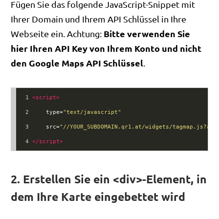
Fügen Sie das folgende JavaScript-Snippet mit
Ihrer Domain und Ihrem API Schlüssel in Ihre
Bitte verwenden Sie
Webseite ein. Achtung:
hier Ihren API Key von Ihrem Konto und nicht
den Google Maps API Schlüssel
.
1
<
script
>
2
type
=
"text/javascript"
3
src
=
"//YOUR_SUBDOMAIN.qr1.at/widgets/tagmap.js?api
4
</
script
>
2. Erstellen Sie ein <div>-Element, in
dem Ihre Karte eingebettet wird