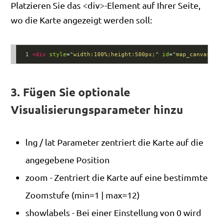
Platzieren Sie das <div>-Element auf Ihrer Seite,
wo die Karte angezeigt werden soll:
1
<
div
style
=
"width:100%;height:500px;"
id
=
"map_canvas"
>
3. Fügen Sie optionale
Visualisierungsparameter hinzu
lng / lat Parameter zentriert die Karte auf die
angegebene Position
zoom - Zentriert die Karte auf eine bestimmte
Zoomstufe (min=1 | max=12)
showlabels - Bei einer Einstellung von 0 wird