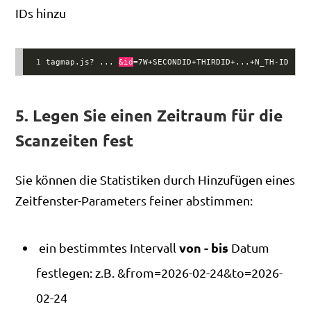
IDs hinzu
1
tagmap.js? ... 
&id
=7W+SECONDID+THIRDID+...+N_TH-ID
5. Legen Sie einen Zeitraum für die
Scanzeiten fest
Sie können die Statistiken durch Hinzufügen eines
Zeitfenster-Parameters feiner abstimmen:
von - bis
ein bestimmtes Intervall
Datum
festlegen: z.B. &from=2026-02-24&to=2026-
02-24